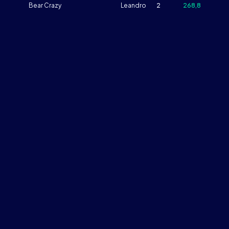
Bear Crazy
Leandro
2
268,8