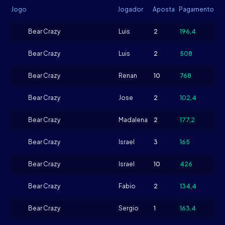
Jogo
Jogador
Aposta
Pagamento
Bear Crazy
Luis
2
196,4
Bear Crazy
Luis
2
508
Bear Crazy
Renan
10
768
Bear Crazy
Jose
2
102,4
Bear Crazy
Madalena
2
177,2
Bear Crazy
Israel
3
165
Bear Crazy
Israel
10
426
Bear Crazy
Fabio
2
134,4
Bear Crazy
Sergio
1
163,4