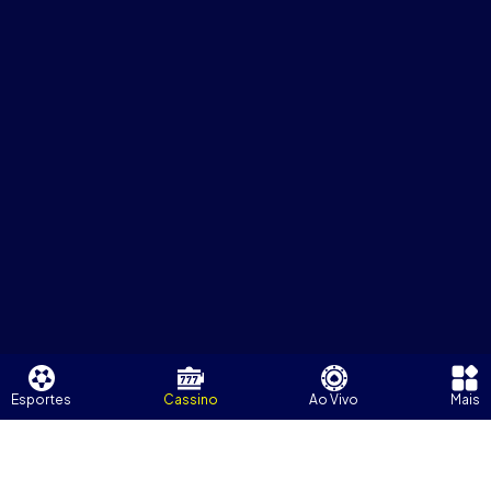
Esportes
Cassino
Ao Vivo
Mais