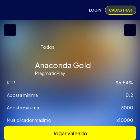
LOGIN
CADASTRAR
Todos
Anaconda Gold
PragmaticPlay
RTP
96.54%
Aposta mínima
0.2
Aposta máxima
3000
Multiplicador máximo
x10000
Jogar valendo