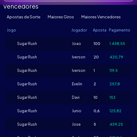
Vencedores
Apostas de Sorte
Maiores Giros
Maiores Vencedores
Jogo
Jogador
Aposta
Pagamento
Sugar Rush
Joao
100
1.458,55
Sugar Rush
Iverson
20
420,79
Sugar Rush
Iverson
1
119,5
Sugar Rush
Evelin
2
257,8
Sugar Rush
Davi
10
153
Sugar Rush
Junio
0,6
125,82
Sugar Rush
Jose
5
459,25