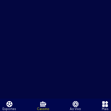
Esportes
Cassino
Ao Vivo
Mais