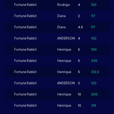
Fortune Rabbit
Rodrigo
4
120
Fortune Rabbit
Diana
2
117
Fortune Rabbit
Diana
4,5
117
Fortune Rabbit
ANDERSON
4
102
Fortune Rabbit
Henrique
5
100
Fortune Rabbit
Henrique
5
335
Fortune Rabbit
Henrique
5
312,5
Fortune Rabbit
ANDERSON
3
120
Fortune Rabbit
Henrique
10
200
Fortune Rabbit
Henrique
10
215