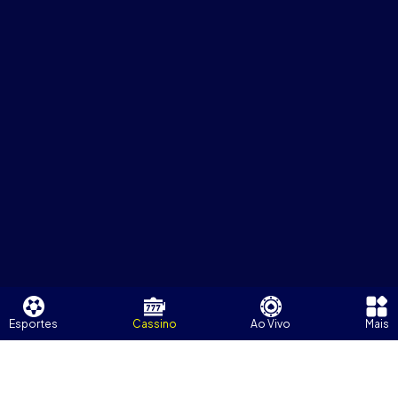
Esportes
Cassino
Ao Vivo
Mais