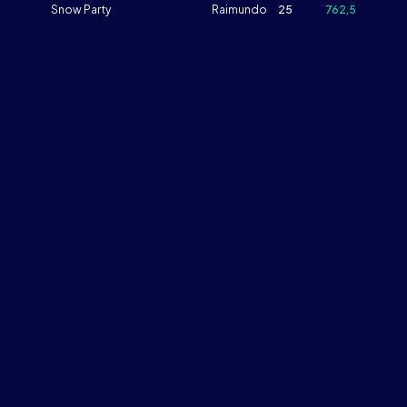
Snow Party
Raimundo
25
762,5