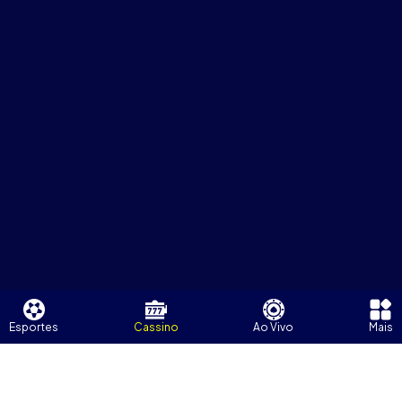
Esportes
Cassino
Ao Vivo
Mais