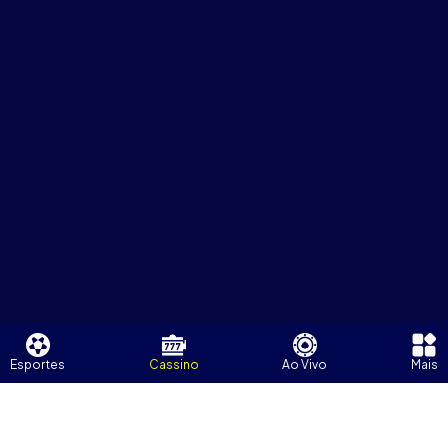
Esportes
Cassino
Ao Vivo
Mais