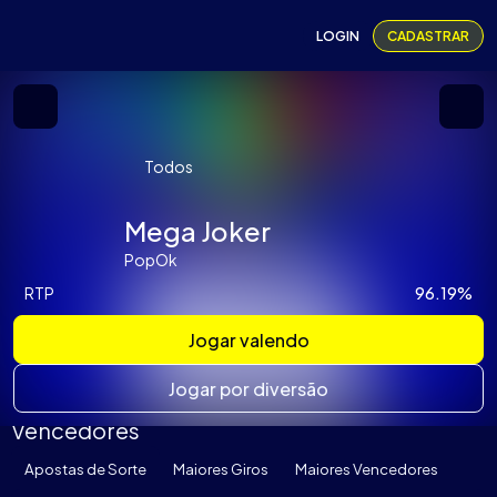
LOGIN
CADASTRAR
Todos
Mega Joker
PopOk
RTP
96.19%
Jogar valendo
Jogar por diversão
Vencedores
Apostas de Sorte
Maiores Giros
Maiores Vencedores