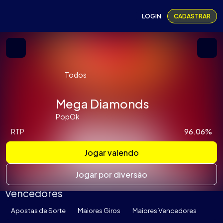
LOGIN
CADASTRAR
Todos
Mega Diamonds
PopOk
RTP
96.06%
Jogar valendo
Jogar por diversão
Vencedores
Apostas de Sorte
Maiores Giros
Maiores Vencedores