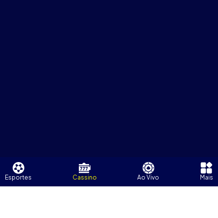
Esportes
Cassino
Ao Vivo
Mais