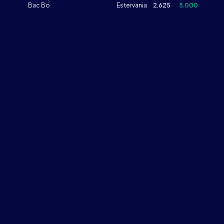
Bac Bo
Estervania
2.625
5.000