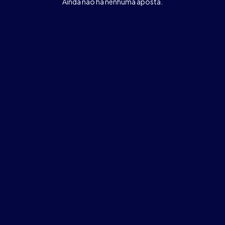
Ainda não há nenhuma aposta.