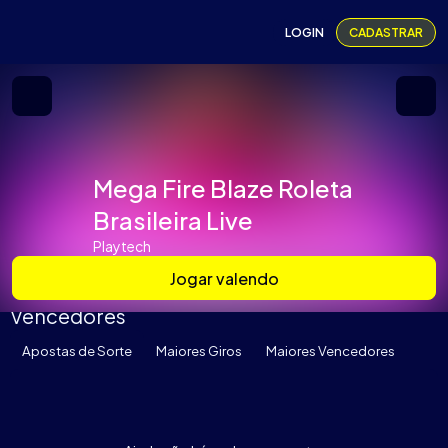
LOGIN
CADASTRAR
Mega Fire Blaze Roleta
Brasileira Live
Playtech
Jogar valendo
Vencedores
Apostas de Sorte
Maiores Giros
Maiores Vencedores