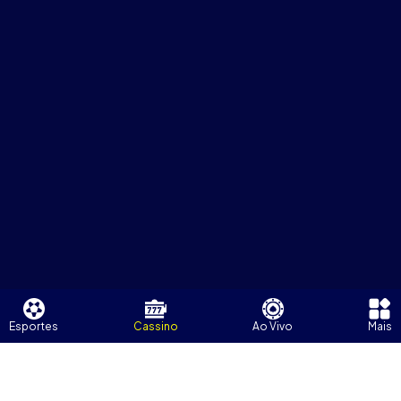
Esportes
Cassino
Ao Vivo
Mais