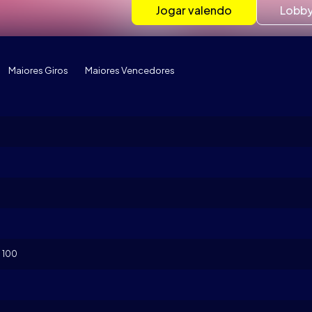
Jogar valendo
Lobby
Maiores Giros
Maiores Vencedores
 100