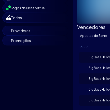
Jogos de Mesa Virtual
Todos
Vencedores
Provedores
Apostas de Sorte
Promoções
Jogo
Big Bass Hall
Big Bass Hall
Big Bass Hall
Big Bass Hall
Big Bass Hall