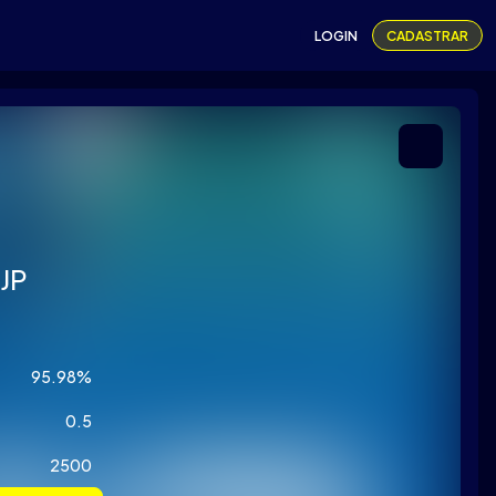
LOGIN
CADASTRAR
 JP
95.98%
0.5
2500