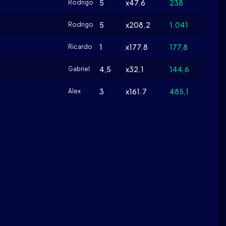
5
x47.6
238
Rodrigo
5
x208.2
1.041
Rodrigo
1
x177.8
177,8
Ricardo
4,5
x32.1
144,6
Gabriel
3
x161.7
485,1
Alex