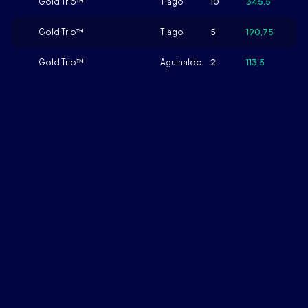
Gold Trio™
Tiago
10
345,5
Gold Trio™
Tiago
5
190,75
Gold Trio™
Aguinaldo
2
113,5