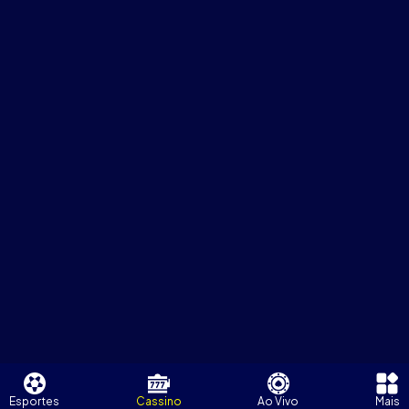
Esportes
Cassino
Ao Vivo
Mais