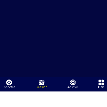
Esportes
Cassino
Ao Vivo
Mais