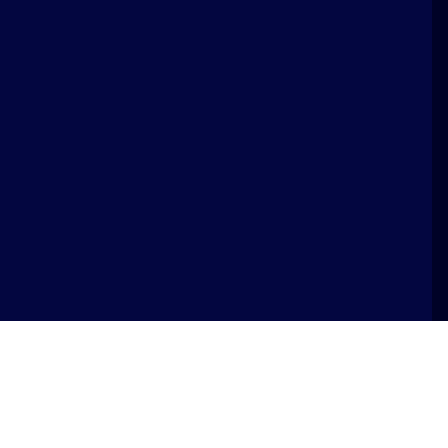
Suporte
Pagamentos