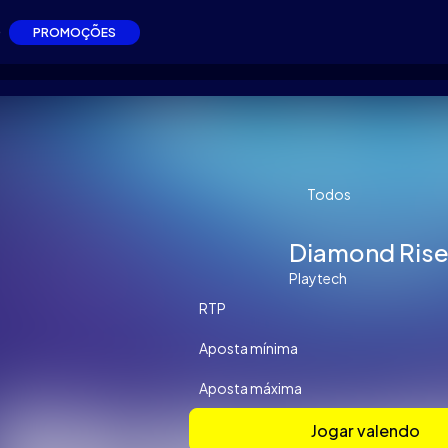
O
PROMOÇÕES
Todos
Diamond Ris
Playtech
RTP
Aposta mínima
Aposta máxima
Jogar valendo