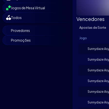
Jogos de Mesa Virtual
Todos
Vencedores
Apostas de Sorte
Provedores
Jogo
Promoções
Sunnydaze As
Sunnydaze As
Sunnydaze As
Sunnydaze As
Sunnydaze As
Sunnydaze As