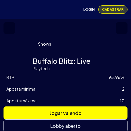
LOGIN
CADASTRAR
Shows
Buffalo Blitz: Live
Playtech
RTP
95.96%
Aposta mínima
2
Aposta máxima
10
Jogar valendo
Lobby aberto