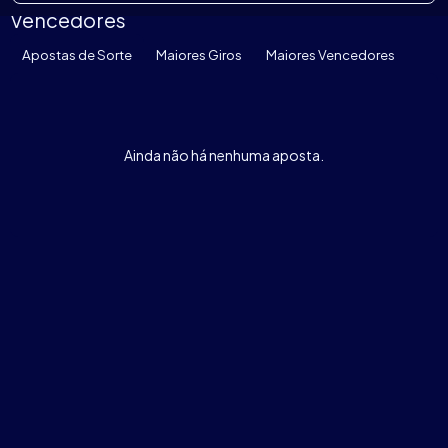
Vencedores
Apostas de Sorte
Maiores Giros
Maiores Vencedores
Ainda não há nenhuma aposta.