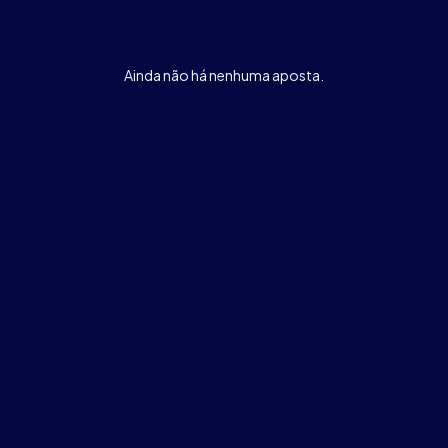
Ainda não há nenhuma aposta.