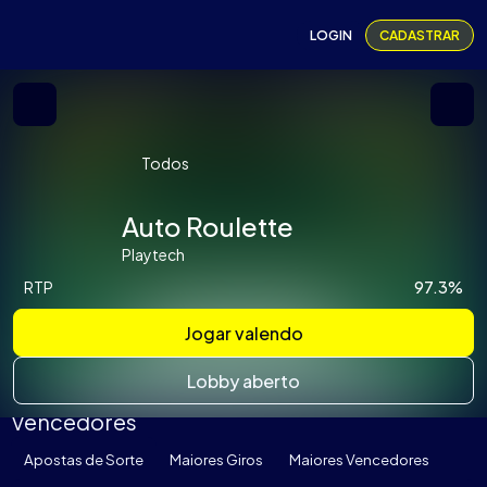
LOGIN
CADASTRAR
Todos
Auto Roulette
Playtech
RTP
97.3%
Jogar valendo
Lobby aberto
Vencedores
Apostas de Sorte
Maiores Giros
Maiores Vencedores