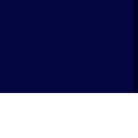
Suporte
Pagamentos
suporte@ginga.bet.br