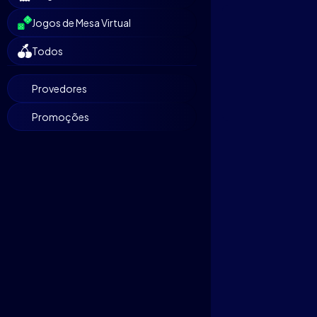
Jogos de Mesa Virtual
Todos
Provedores
Promoções