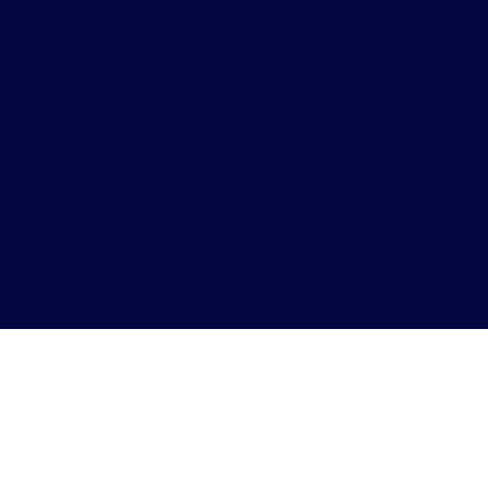
Jurídico
Jogo responsável