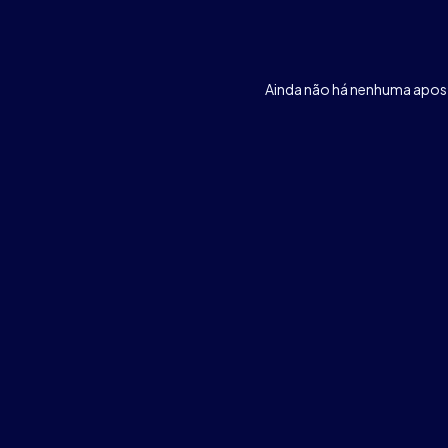
Ainda não há nenhuma apos