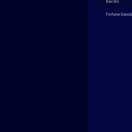
Bac Bo
Fortune Garud