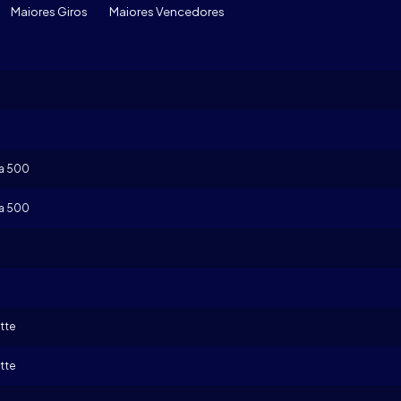
Maiores Giros
Maiores Vencedores
a 500
a 500
tte
tte