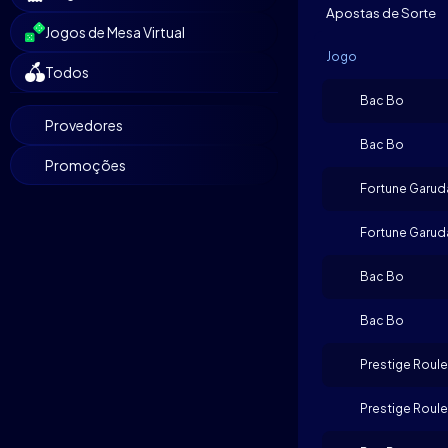
Apostas de Sorte
Jogos de Mesa Virtual
Jogo
Todos
Bac Bo
Provedores
Bac Bo
Promoções
Fortune Garud
Fortune Garud
Bac Bo
Bac Bo
Prestige Roule
Prestige Roule