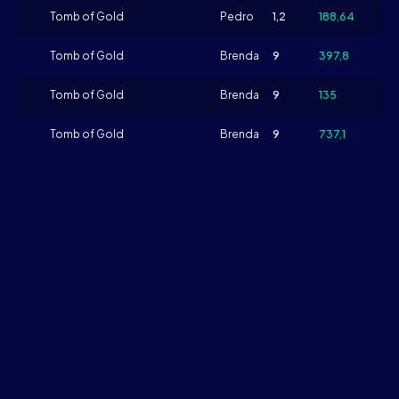
Tomb of Gold
Pedro
1,2
188,64
Tomb of Gold
Brenda
9
397,8
Tomb of Gold
Brenda
9
135
Tomb of Gold
Brenda
9
737,1