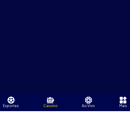
Esportes
Cassino
Ao Vivo
Mais