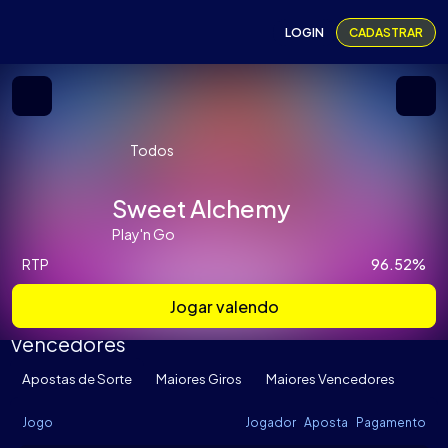
LOGIN
CADASTRAR
Todos
Sweet Alchemy
Play'n Go
RTP
96.52%
Jogar valendo
Vencedores
Apostas de Sorte
Maiores Giros
Maiores Vencedores
Jogo
Jogador
Aposta
Pagamento