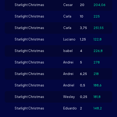
Starlight Christmas
Cesar
20
204,06
Starlight Christmas
Carla
10
225
Starlight Christmas
Carla
3,75
251,55
Starlight Christmas
Luciano
1,25
122,8
Starlight Christmas
Isabel
4
226,8
Starlight Christmas
Andrei
5
278
Starlight Christmas
Andrei
6,25
218
Starlight Christmas
Andriel
0,5
188,6
Starlight Christmas
Wesley
0,25
181,8
Starlight Christmas
Eduardo
2
148,2