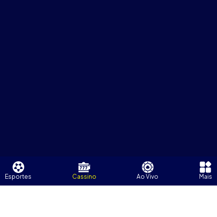
Esportes
Cassino
Ao Vivo
Mais