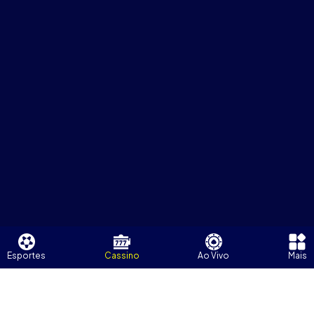
Esportes
Cassino
Ao Vivo
Mais