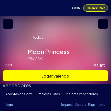
LOGIN
CADASTRAR
Todos
Moon Princess
Play'n Go
RTP
96.5%
Jogar valendo
Vencedores
Apostas de Sorte
Maiores Giros
Maiores Vencedores
Jogo
Jogador
Aposta
Pagamento