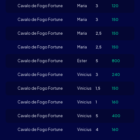
Cavalo de Fogo Fortune
Maria
3
120
Cavalo de Fogo Fortune
Maria
3
150
Cavalo de Fogo Fortune
Maria
2,5
150
Cavalo de Fogo Fortune
Maria
2,5
150
Cavalo de Fogo Fortune
Ester
5
800
Cavalo de Fogo Fortune
Vinicius
3
240
Cavalo de Fogo Fortune
Vinicius
1,5
150
Cavalo de Fogo Fortune
Vinicius
1
160
Cavalo de Fogo Fortune
Vinicius
5
400
Cavalo de Fogo Fortune
Vinicius
4
160