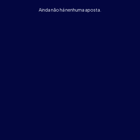
Ainda não há nenhuma aposta.