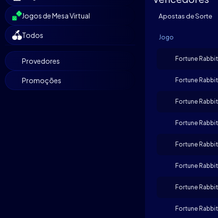
Jogos de Mesa Virtual
Apostas de Sorte
Todos
Jogo
Fortune Rabbit
Provedores
Promoções
Fortune Rabbit
Fortune Rabbit
Fortune Rabbit
Fortune Rabbit
Fortune Rabbit
Fortune Rabbit
Fortune Rabbit