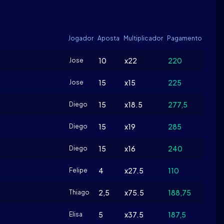
Jogador
Aposta
Multiplicador
Pagamento
10
x22
220
Jose
15
x15
225
Jose
15
x18.5
277,5
Diego
15
x19
285
Diego
15
x16
240
Diego
4
x27.5
110
Felipe
2,5
x75.5
188,75
Thiago
5
x37.5
187,5
Elisa