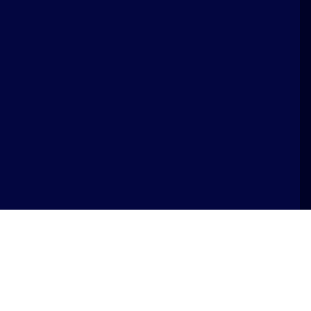
Suporte
Pagamentos
suporte@ginga.bet.br