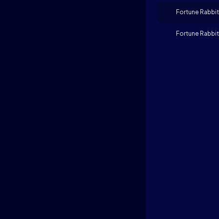
Fortune Rabbit
Fortune Rabbit