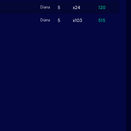
5
x24
120
Diana
5
x103
515
Diana