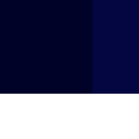
Licença
Informações
Ginga.bet.br é operada pela Jogo
Principal Ltda., inscrita no CNPJ/MF
Promoções