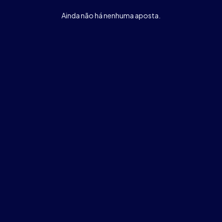
Ainda não há nenhuma aposta.