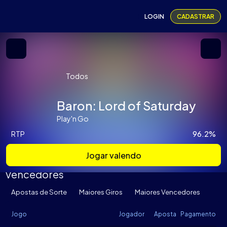
LOGIN
CADASTRAR
Todos
Baron: Lord of Saturday
Play'n Go
RTP
96.2%
Jogar valendo
Vencedores
Apostas de Sorte
Maiores Giros
Maiores Vencedores
Jogo
Jogador
Aposta
Pagamento