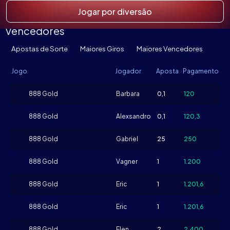
Jogar por diversão
Vencedores
Apostas de Sorte
Maiores Giros
Maiores Vencedores
Jogo
Jogador
Aposta
Pagamento
888 Gold
Barbara
0,1
120
888 Gold
Alexsandro
0,1
120,3
888 Gold
Gabriel
25
250
888 Gold
Vagner
1
1.200
888 Gold
Eric
1
1.201,6
888 Gold
Eric
1
1.201,6
888 Gold
Elen
2
2.400