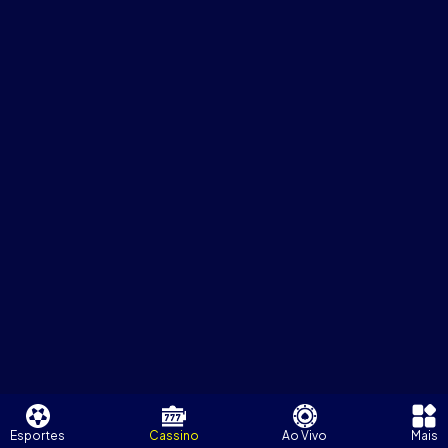
Esportes
Cassino
Ao Vivo
Mais