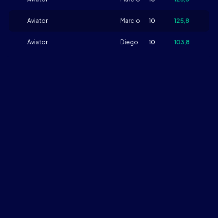
Aviator
Marcio
10
125,8
Aviator
Diego
10
103,8