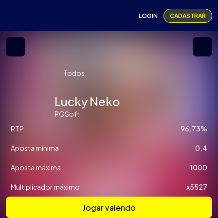
LOGIN
CADASTRAR
Todos
Lucky Neko
PGSoft
RTP
96.73%
Aposta mínima
0.4
Aposta máxima
1000
Multiplicador máximo
x5527
Jogar valendo