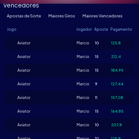
Vencedores
Apostas de Sorte
Maiores Giros
Maiores Vencedores
Jogo
Jogador
Aposta
Pagamento
Aviator
Marcio
10
125,8
Aviator
Marcio
15
212,4
Aviator
Marcio
15
184,95
Aviator
Marcio
9
127,44
Aviator
Marcio
11
157,08
Aviator
Marcio
15
164,85
Aviator
Marcio
10
207,8
Aviator
Marcio
10
125,8