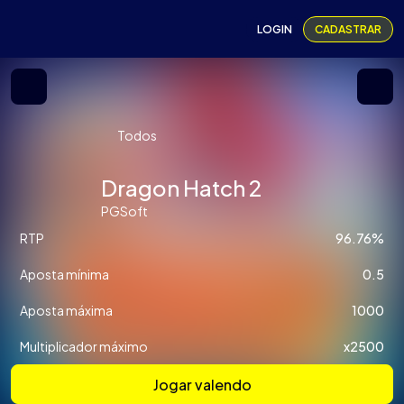
LOGIN
CADASTRAR
Todos
Dragon Hatch 2
PGSoft
RTP
96.76%
Aposta mínima
0.5
Aposta máxima
1000
Multiplicador máximo
x2500
Jogar valendo