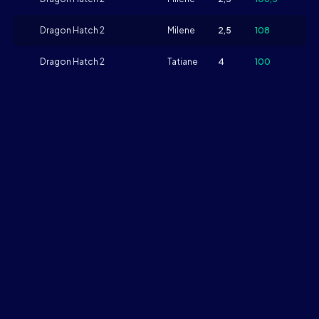
Dragon Hatch 2
Milene
2,5
108
Dragon Hatch 2
Tatiane
4
100