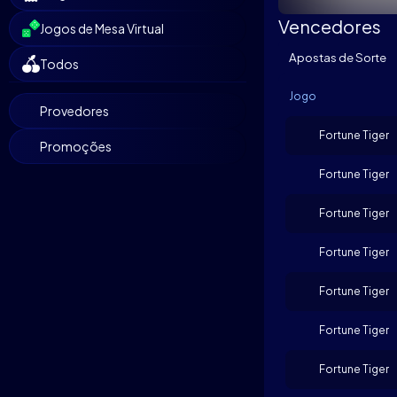
Vencedores
Jogos de Mesa Virtual
Apostas de Sorte
Todos
Jogo
Provedores
Fortune Tiger
Promoções
Fortune Tiger
Fortune Tiger
Fortune Tiger
Fortune Tiger
Fortune Tiger
Fortune Tiger