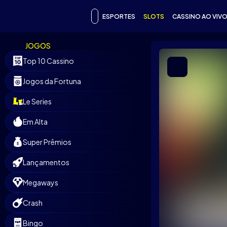
ESPORTES
SLOTS
CASSINO AO VIV
JOGOS
Top 10 Cassino
Jogos da Fortuna
Le Series
Em Alta
Super Prêmios
Lançamentos
Megaways
Crash
Bingo