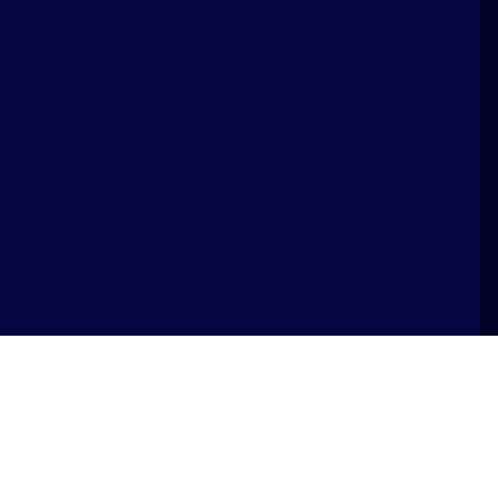
Suporte
Pagamentos
suporte@ginga.bet.br