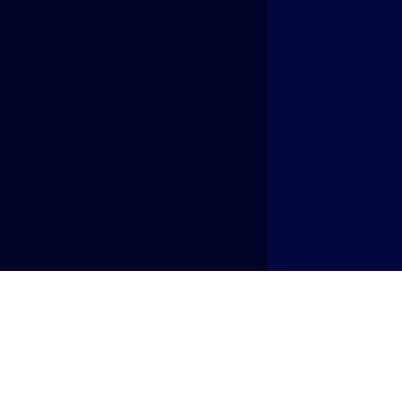
Licença
Informações
Ginga.bet.br é operada pela Jogo
Principal Ltda., inscrita no CNPJ/MF
Promoções