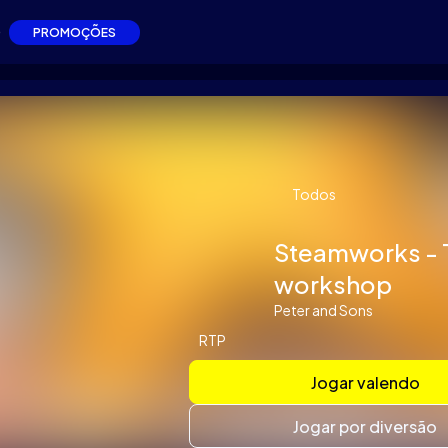
O
PROMOÇÕES
Todos
Steamworks - 
workshop
Peter and Sons
RTP
Jogar valendo
Jogar por diversão