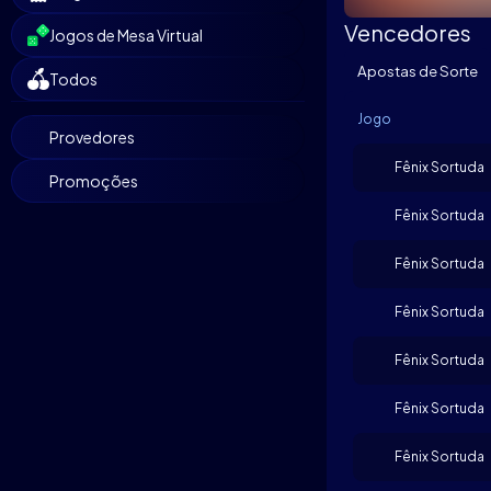
Vencedores
Jogos de Mesa Virtual
Apostas de Sorte
Todos
Jogo
Provedores
Fênix Sortuda
Promoções
Fênix Sortuda
Fênix Sortuda
Fênix Sortuda
Fênix Sortuda
Fênix Sortuda
Fênix Sortuda