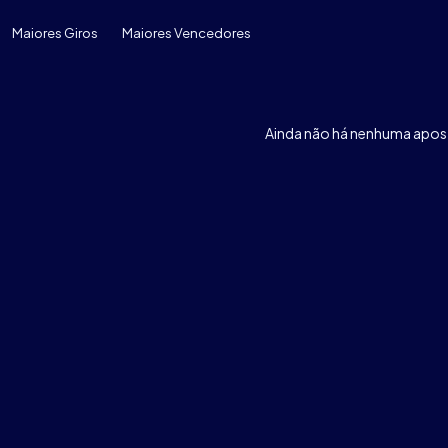
Maiores Giros
Maiores Vencedores
Ainda não há nenhuma apos