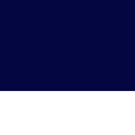
Jurídico
Jogo responsável