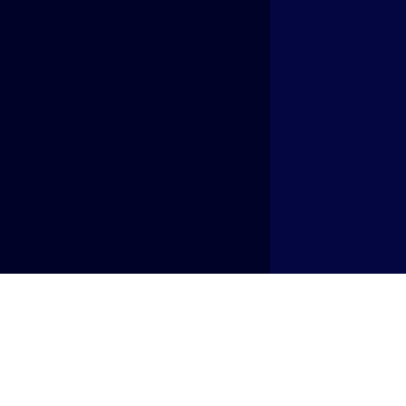
Licença
Informações
Ginga.bet.br é operada pela Jogo
Principal Ltda., inscrita no CNPJ/MF
Promoções