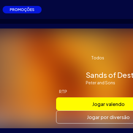
O
PROMOÇÕES
Todos
Sands of Dest
Peter and Sons
RTP
Jogar valendo
Jogar por diversão