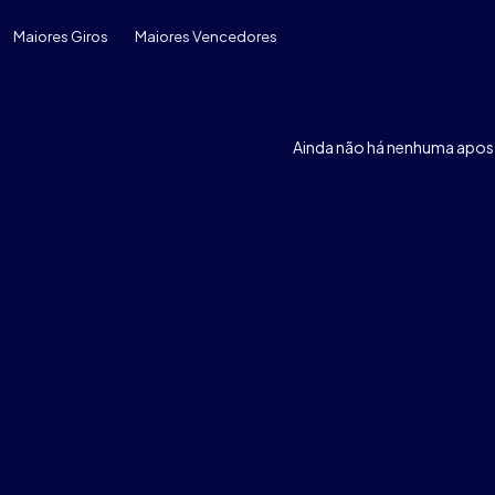
Maiores Giros
Maiores Vencedores
Ainda não há nenhuma apos