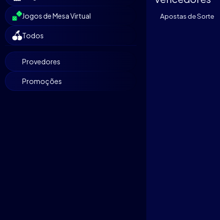
Jogos de Mesa Virtual
Apostas de Sorte
Todos
Provedores
Promoções