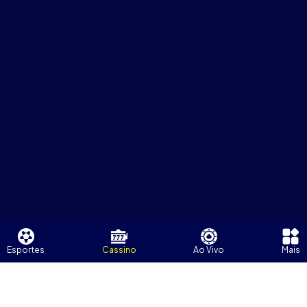
Esportes
Cassino
Ao Vivo
Mais