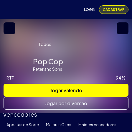
LOGIN
CADASTRAR
Todos
Pop Cop
Peter and Sons
RTP
94%
Jogar valendo
Jogar por diversão
Vencedores
Apostas de Sorte
Maiores Giros
Maiores Vencedores