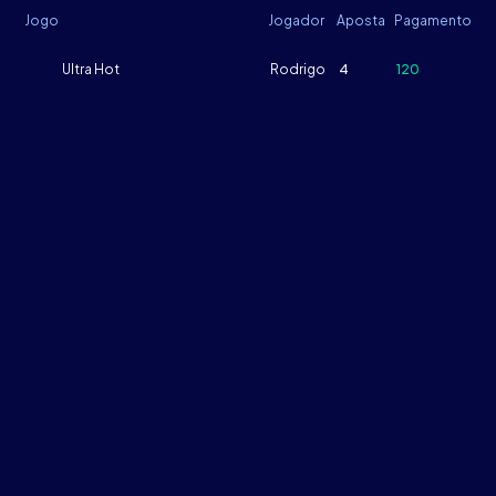
Jogo
Jogador
Aposta
Pagamento
Ultra Hot
Rodrigo
4
120