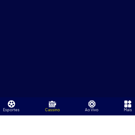
Esportes
Cassino
Ao Vivo
Mais