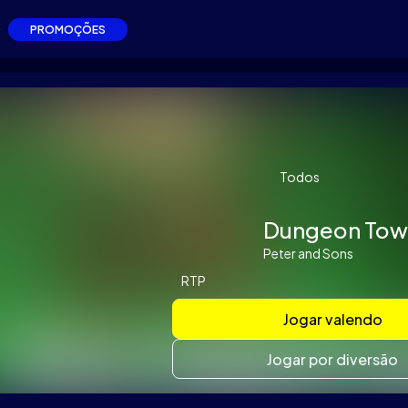
O
PROMOÇÕES
Todos
Dungeon Tow
Peter and Sons
RTP
Jogar valendo
Jogar por diversão