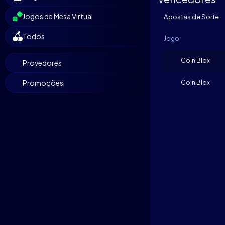
Jogos de Mesa Virtual
Apostas de Sorte
Todos
Jogo
Coin Blox
Provedores
Promoções
Coin Blox