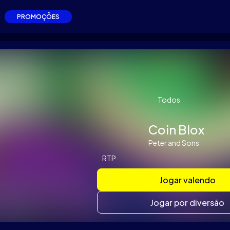
O
PROMOÇÕES
Todos
Coin Blox
Peter and Sons
RTP
Jogar valendo
Jogar por diversão