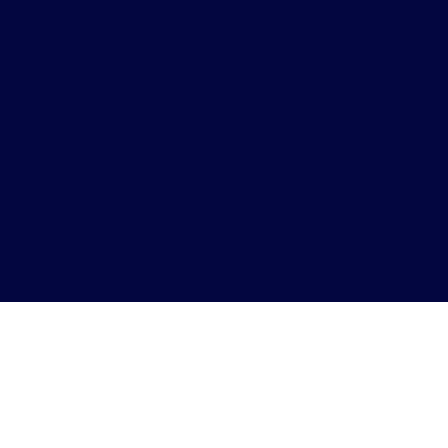
Jurídico
Jogo responsável