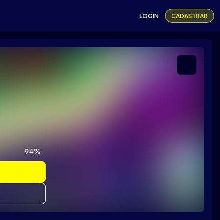
LOGIN
CADASTRAR
94%