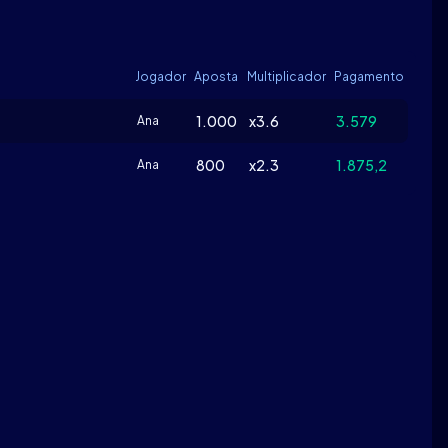
Jogador
Aposta
Multiplicador
Pagamento
1.000
x3.6
3.579
Ana
800
x2.3
1.875,2
Ana