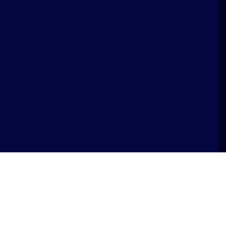
Suporte
Pagamentos
suporte@ginga.bet.br