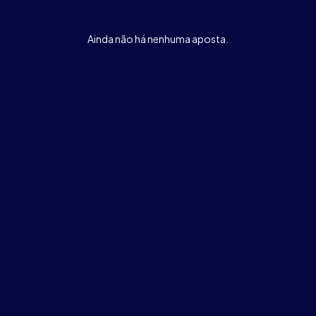
Ainda não há nenhuma aposta.