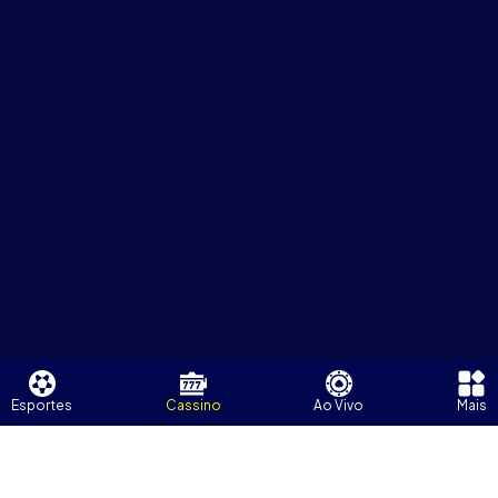
Esportes
Cassino
Ao Vivo
Mais