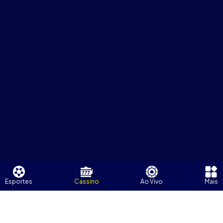
Esportes
Cassino
Ao Vivo
Mais