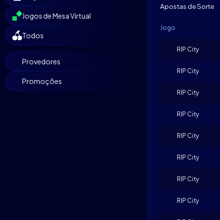
Apostas de Sorte
Jogos de Mesa Virtual
Jogo
Todos
RIP City
Provedores
RIP City
Promoções
RIP City
RIP City
RIP City
RIP City
RIP City
RIP City