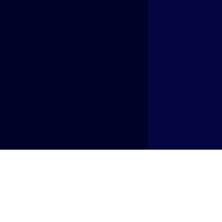
Licença
Informações
Ginga.bet.br é operada pela Jogo
Principal Ltda., inscrita no CNPJ/MF
Promoções