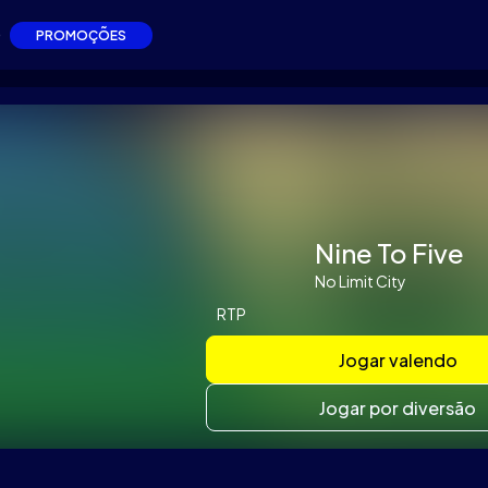
O
PROMOÇÕES
Nine To Five
No Limit City
RTP
Jogar valendo
Jogar por diversão