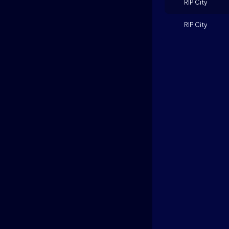
RIP City
RIP City