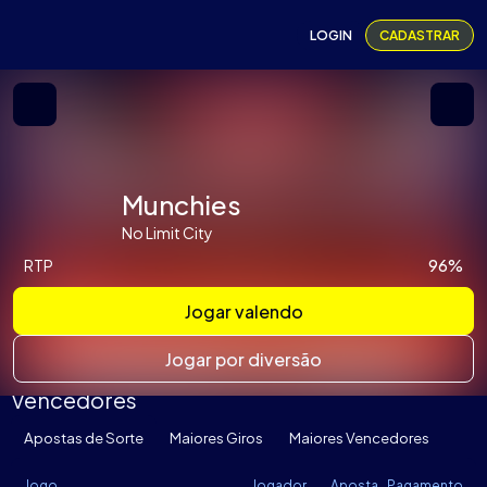
LOGIN
CADASTRAR
Munchies
No Limit City
RTP
96%
Jogar valendo
Jogar por diversão
Vencedores
Apostas de Sorte
Maiores Giros
Maiores Vencedores
Jogo
Jogador
Aposta
Pagamento