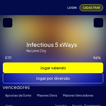
LOGIN
CADASTRAR
Infectious 5 xWays
No Limit City
RTP
96%
Jogar valendo
Jogar por diversão
Vencedores
Apostas de Sorte
Maiores Giros
Maiores Vencedores
Jogo
Jogador
Aposta
Pagamento