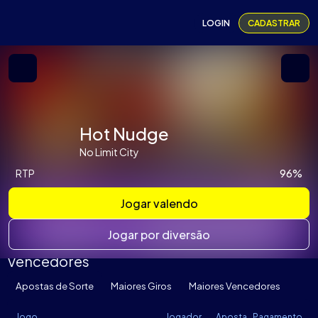
LOGIN
CADASTRAR
Hot Nudge
No Limit City
RTP
96%
Jogar valendo
Jogar por diversão
Vencedores
Apostas de Sorte
Maiores Giros
Maiores Vencedores
Jogo
Jogador
Aposta
Pagamento