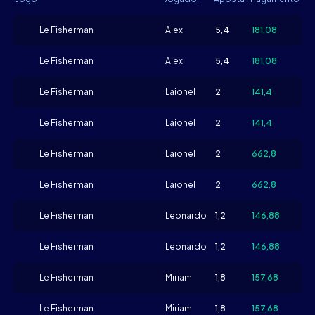
Le Fisherman
Alex
5,4
181,08
Le Fisherman
Alex
5,4
181,08
Le Fisherman
Laionel
2
141,4
Le Fisherman
Laionel
2
141,4
Le Fisherman
Laionel
2
662,8
Le Fisherman
Laionel
2
662,8
Le Fisherman
Leonardo
1,2
146,88
Le Fisherman
Leonardo
1,2
146,88
Le Fisherman
Miriam
1,8
157,68
Le Fisherman
Miriam
1,8
157,68