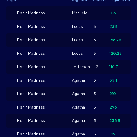
Fishin Madness
Marlucia
1
106
Fishin Madness
Lucas
3
238
Fishin Madness
Lucas
3
168,75
Fishin Madness
Lucas
3
120,25
Fishin Madness
Jefferson
1,2
110,7
Fishin Madness
Agatha
5
554
Fishin Madness
Agatha
5
210
Fishin Madness
Agatha
5
296
Fishin Madness
Agatha
5
238,5
Fishin Madness
Agatha
5
129