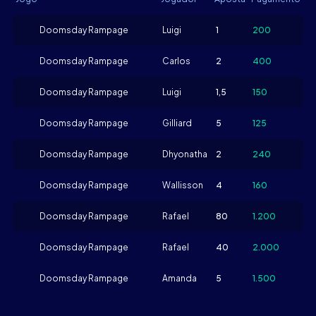
Doomsday Rampage
Luigi
1
200
Doomsday Rampage
Carlos
2
400
Doomsday Rampage
Luigi
1,5
150
Doomsday Rampage
Gilliard
5
125
Doomsday Rampage
Dhyonatha
2
240
Doomsday Rampage
Wallisson
4
160
Doomsday Rampage
Rafael
80
1.200
Doomsday Rampage
Rafael
40
2.000
Doomsday Rampage
Amanda
5
1.500