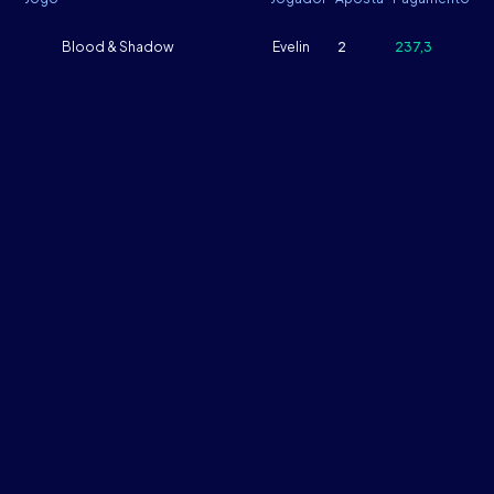
Blood & Shadow
Evelin
2
237,3