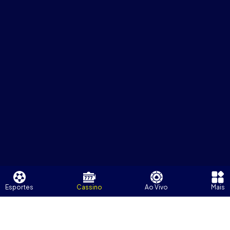
Esportes
Cassino
Ao Vivo
Mais