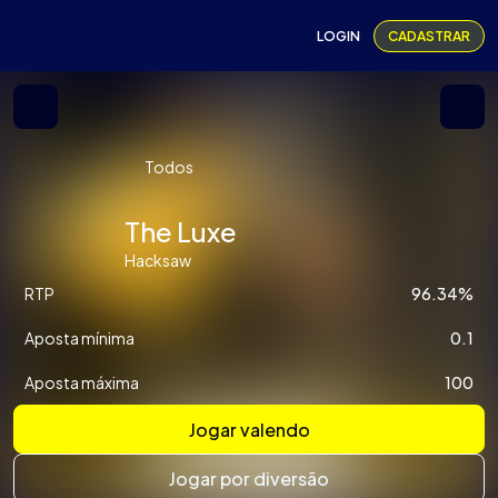
LOGIN
CADASTRAR
Todos
The Luxe
Hacksaw
RTP
96.34%
Aposta mínima
0.1
Aposta máxima
100
Jogar valendo
Jogar por diversão