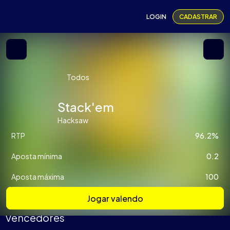
LOGIN
CADASTRAR
Todos
Stack'em
Hacksaw
RTP
96.2%
Aposta mínima
0.2
Aposta máxima
100
Jogar valendo
Vencedores