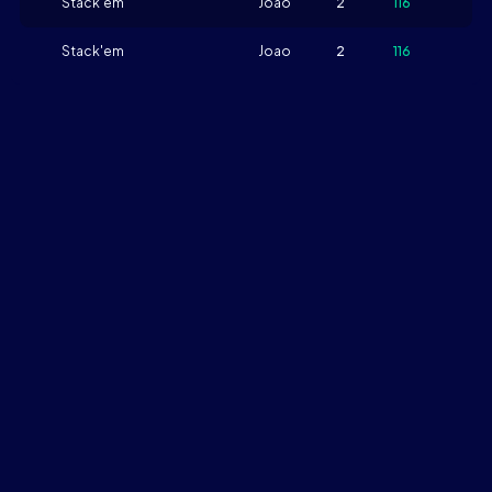
Stack'em
Joao
2
116
Stack'em
Joao
2
116